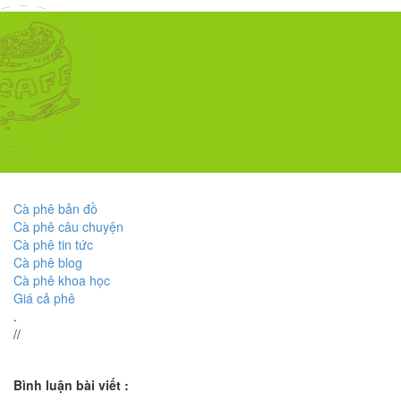
Cà phê bản đồ
Cà phê câu chuyện
Cà phê tin tức
Cà phê blog
Cà phê khoa học
Giá cả phê
.
//
Bình luận bài viết :