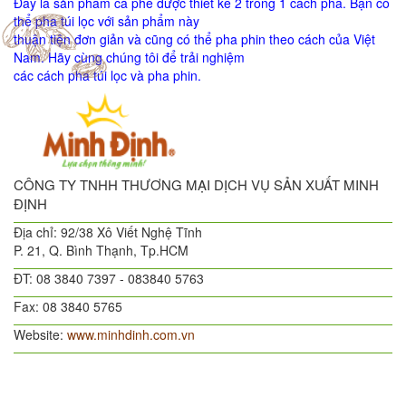
Đây là sản phẩm cà phê được thiết kế 2 trong 1 cách pha. Bạn có
thể pha túi lọc với sản phẩm này
thuận tiện đơn giản và cũng có thể pha phin theo cách của Việt
Nam. Hãy cùng chúng tôi để trải nghiệm
các cách pha túi lọc và pha phin.
CÔNG TY TNHH THƯƠNG MẠI DỊCH VỤ SẢN XUẤT MINH
ĐỊNH
Địa chỉ: 92/38 Xô Viết Nghệ Tĩnh
P. 21, Q. Bình Thạnh, Tp.HCM
ĐT: 08 3840 7397 - 083840 5763
Fax: 08 3840 5765
Website:
www.minhdinh.com.vn