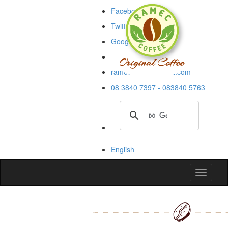
Facebook
Twitter
Google+
Blogspot
rameccoffee@gmail.com
08 3840 7397 - 083840 5763
English
Toggle
navigati