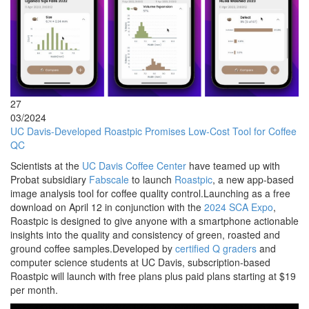
27
03/2024
UC Davis-Developed Roastpic Promises Low-Cost Tool for Coffee
QC
Scientists at the
UC Davis Coffee Center
have teamed up with
Probat subsidiary
Fabscale
to launch
Roastpic
, a new app-based
image analysis tool for coffee quality control.Launching as a free
download on April 12 in conjunction with the
2024 SCA Expo
,
Roastpic is designed to give anyone with a smartphone actionable
insights into the quality and consistency of green, roasted and
ground coffee samples.Developed by
certified Q graders
and
computer science students at UC Davis, subscription-based
Roastpic will launch with free plans plus paid plans starting at $19
per month.